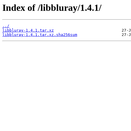
Index of /libbluray/1.4.1/
../
libbluray-1.4.1.tar.xz
libbluray-1.4.1.tar.xz.sha256sum