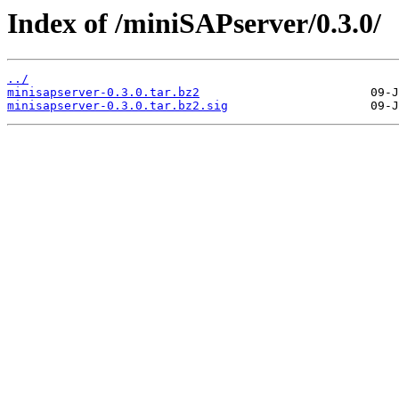
Index of /miniSAPserver/0.3.0/
../
minisapserver-0.3.0.tar.bz2
minisapserver-0.3.0.tar.bz2.sig