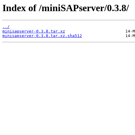
Index of /miniSAPserver/0.3.8/
../
minisapserver-0.3.8.tar.xz
minisapserver-0.3.8.tar.xz.sha512