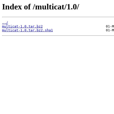
Index of /multicat/1.0/
../
multicat-1.0.tar.bz2
multicat-1.0.tar.bz2.sha1