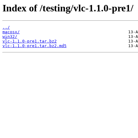
Index of /testing/vlc-1.1.0-pre1/
../
macosx/
win32/
vlc-1.1.0-pre1.tar.bz2
vlc-1.1.0-pre1.tar.bz2.md5