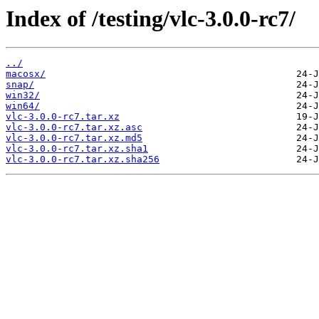
Index of /testing/vlc-3.0.0-rc7/
../
macosx/
snap/
win32/
win64/
vlc-3.0.0-rc7.tar.xz
vlc-3.0.0-rc7.tar.xz.asc
vlc-3.0.0-rc7.tar.xz.md5
vlc-3.0.0-rc7.tar.xz.sha1
vlc-3.0.0-rc7.tar.xz.sha256