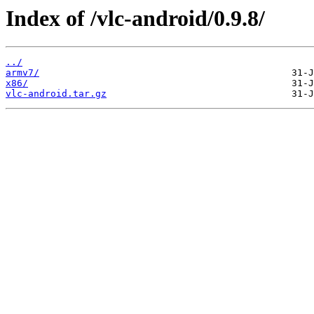
Index of /vlc-android/0.9.8/
../
armv7/
x86/
vlc-android.tar.gz