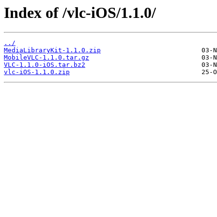
Index of /vlc-iOS/1.1.0/
../
MediaLibraryKit-1.1.0.zip
MobileVLC-1.1.0.tar.gz
VLC-1.1.0-iOS.tar.bz2
vlc-iOS-1.1.0.zip