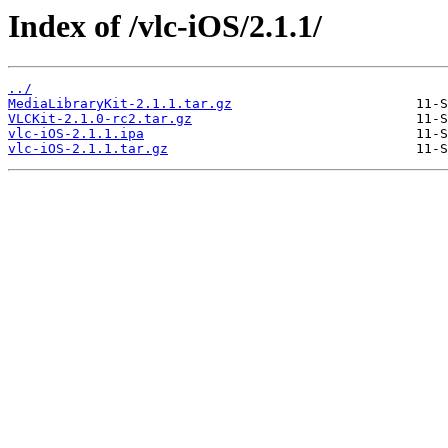
Index of /vlc-iOS/2.1.1/
../
MediaLibraryKit-2.1.1.tar.gz
VLCKit-2.1.0-rc2.tar.gz
vlc-iOS-2.1.1.ipa
vlc-iOS-2.1.1.tar.gz