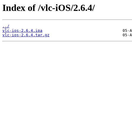
Index of /vlc-iOS/2.6.4/
../
vlc-ios-2.6.4.ipa
vlc-ios-2.6.4.tar.gz