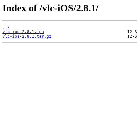
Index of /vlc-iOS/2.8.1/
../
vlc-ios-2.8.1.ipa
vlc-ios-2.8.1.tar.gz