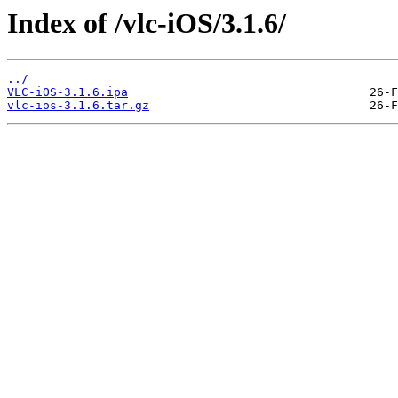
Index of /vlc-iOS/3.1.6/
../
VLC-iOS-3.1.6.ipa
vlc-ios-3.1.6.tar.gz