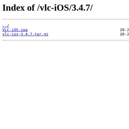
Index of /vlc-iOS/3.4.7/
../
VLC-iOS.ipa
vlc-ios-3.4.7.tar.gz