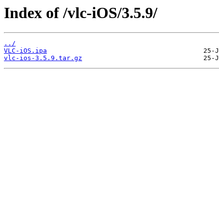
Index of /vlc-iOS/3.5.9/
../
VLC-iOS.ipa
vlc-ios-3.5.9.tar.gz