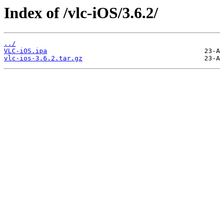
Index of /vlc-iOS/3.6.2/
../
VLC-iOS.ipa
vlc-ios-3.6.2.tar.gz